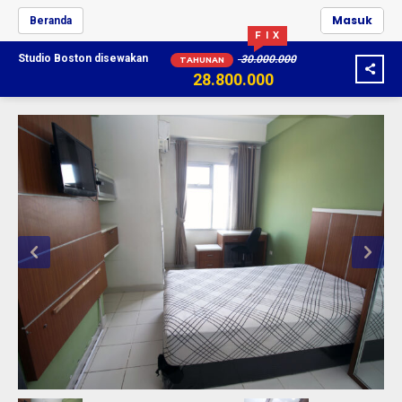
Masuk
Beranda
F I X
Studio Boston
disewakan
30.000.000
TAHUNAN
28.800.000