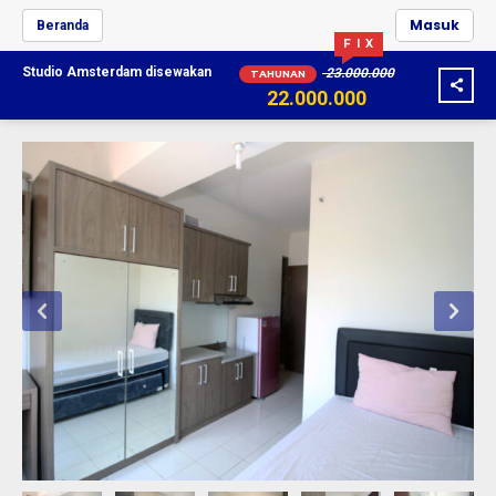
Masuk
Beranda
F I X
Studio Amsterdam
disewakan
23.000.000
TAHUNAN
22.000.000