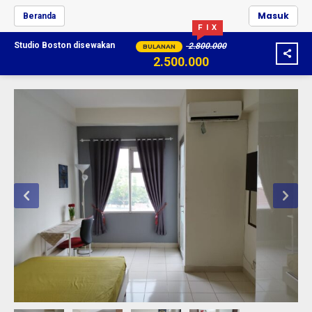
Masuk
Beranda
F I X
Studio Boston
disewakan
2.800.000
BULANAN
2.500.000
30.000.000
TAHUNAN
28.800.000